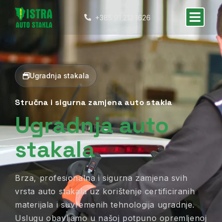
+385 91 212 1626
Ugradnja stakala
Stručna i sigurna zamjena auto stakla
Ugradnja auto
stakala
Brza, profesionalna i sigurna zamjena svih
vrsta auto stakala uz korištenje certificiranih
materijala i suvremenih tehnologija ugradnje.
Uslugu obavljamo u našoj potpuno opremljenoj