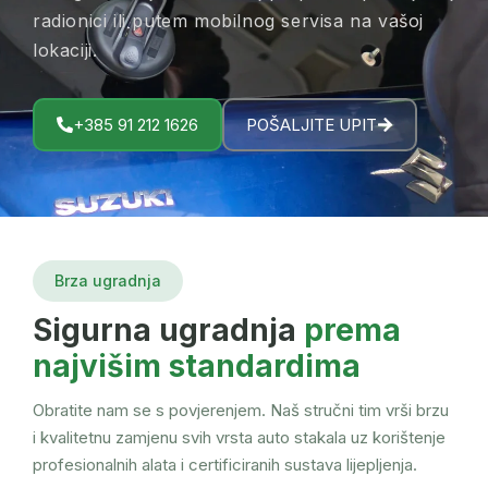
radionici ili putem mobilnog servisa na vašoj
lokaciji.
+385 91 212 1626
POŠALJITE UPIT
Brza ugradnja
Sigurna ugradnja
prema
najvišim standardima
Obratite nam se s povjerenjem. Naš stručni tim vrši brzu
i kvalitetnu zamjenu svih vrsta auto stakala uz korištenje
profesionalnih alata i certificiranih sustava lijepljenja.