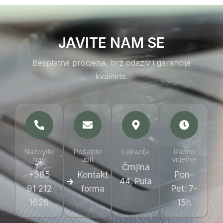
JAVITE NAM SE
Besplatna procjena, brz odaziv i garancija
kvalitete.
Nazovite
Pošaljite
Lokacija
Radno
nas
upit
vrijeme
Črnjina
+385
Kontakt
Pon-
44, Pula
91 212
forma
Pet: 7-
1626
15h