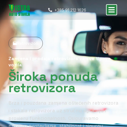
+385 91 212 1626
Retrovizori
Zamjena i prodaja retrovizora za sve tipove
vozila
Široka ponuda
retrovizora
Brza i pouzdana zamjena oštećenih retrovizora
i stakala retrovizora uz stručnu ugradnju i
provjeru funkcionalnosti. Osiguravamo
pravilno postavljanje, stabilnost i sigurnu