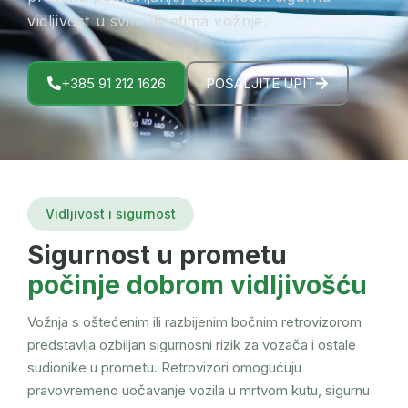
vidljivost u svim uvjetima vožnje.
+385 91 212 1626
POŠALJITE UPIT
Vidljivost i sigurnost
Sigurnost u prometu
počinje dobrom vidljivošću
Vožnja s oštećenim ili razbijenim bočnim retrovizorom
predstavlja ozbiljan sigurnosni rizik za vozača i ostale
sudionike u prometu. Retrovizori omogućuju
pravovremeno uočavanje vozila u mrtvom kutu, sigurnu