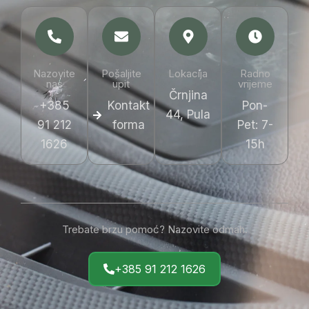
Nazovite
Pošaljite
Lokacija
Radno
nas
upit
vrijeme
Črnjina
+385
Kontakt
Pon-
44, Pula
91 212
forma
Pet: 7-
1626
15h
Trebate brzu pomoć? Nazovite odmah.
+385 91 212 1626