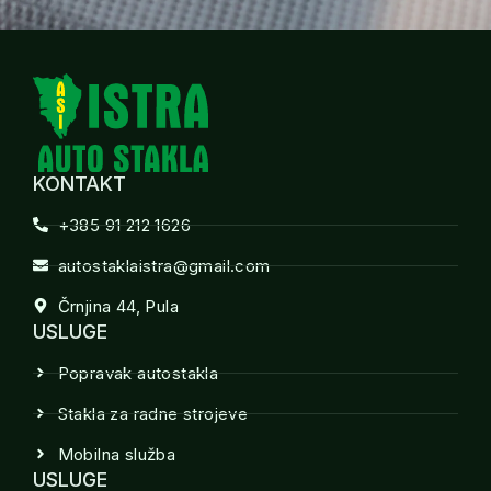
KONTAKT
+385 91 212 1626
autostaklaistra@gmail.com
Črnjina 44, Pula
USLUGE
Popravak autostakla
Stakla za radne strojeve
Mobilna služba
USLUGE