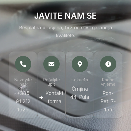
JAVITE NAM SE
Besplatna procjena, brz odaziv i garancija
kvalitete.
Nazovite
Pošaljite
Lokacija
Radno
nas
upit
vrijeme
Črnjina
+385
Kontakt
Pon-
44, Pula
91 212
forma
Pet: 7-
1626
15h