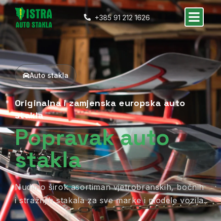
+385 91 212 1626
Auto stakla
Originalna i zamjenska europska auto
stakla
Popravak auto
stakla
Nudimo širok asortiman vjetrobranskih, bočnih
i stražnjih stakala za sve marke i modele vozila.