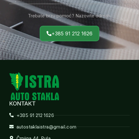
Trebate brzu pomoć? Nazovite odmah.
+385 91 212 1626
KONTAKT
+385 91 212 1626
autostaklaistra@gmail.com
Črnjina 44, Pula